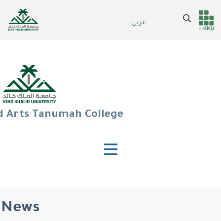
Skip
to
Search
عربي
Header
Main Menu
main
content
services
d Arts Tanumah College
News