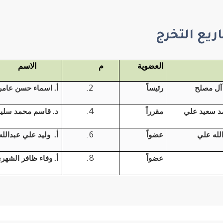
ريع التخرج
العضوية
م
الاسم
آل مصلح
رئيساً
أ. اسماء حسن عامر
مد سعيد علي
مقرراً
د. قاسم محمد سليم
لله علي
عضواً
أ. وليد علي عبدالل
عضواً
أ. وفاء ظافر الشهر