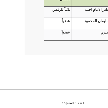
در الامام احمد
نائباً للرئيس
ليمان المحمود
عضواً
سيري
عضواً
البيانات المفتوحة