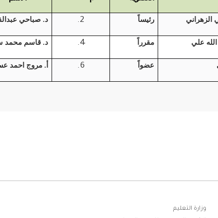
 الزهراني
رئيساً
د. صباحي عبدالقا
لله علي
مقرراً
د. قاسم محمد س
عضواً
أ. مروج احمد ع
ابط
وزارة التعليم