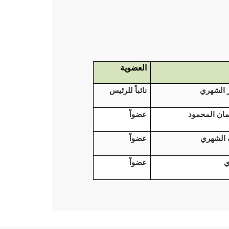
العضوية
 الشهري
نائباً للرئيس
ان المحمود
عضواً
ه الشهري
عضواً
ي
عضواً