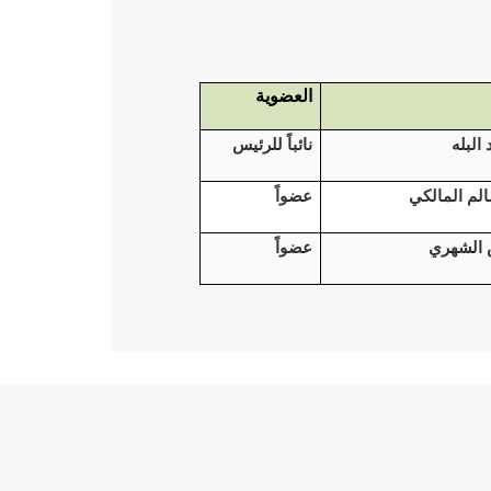
العضوية
البله
نائباً للرئيس
الم المالكي
عضواً
 الشهري
عضواً