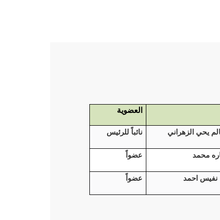
العضوية
لم يحي الزهراني
نائباً للرئيس
اره محمد
عضواً
 نفيس احمد
عضواً