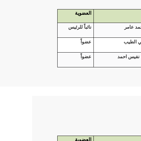
العضوية
حمد عامر
نائباً للرئيس
ي الطيب
عضواً
 نفيس احمد
عضواً
العضوية