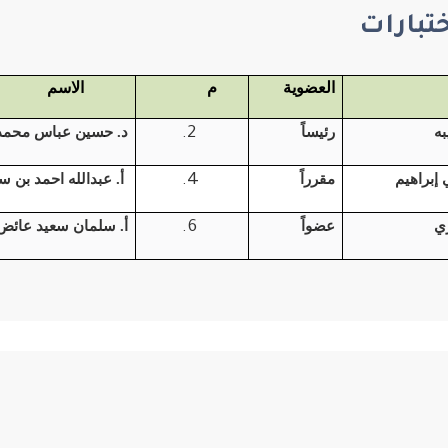
ختبارات
العضوية
م
الاسم
به
رئيساً
د. حسين عباس محمد 
إبراهيم
مقرراً
أ. عبدالله احمد بن س
ري
عضواً
أ. سلمان سعيد عائض