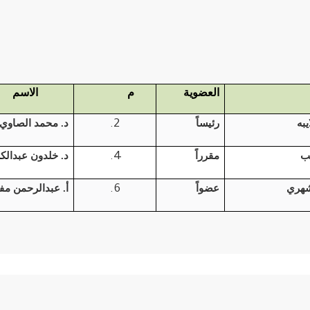
العضوية
م
الاسم
يبه
رئيساً
د. محمد الصاوي 
يب
مقرراً
د. خلدون عبدالك
شهري
عضواً
أ. عبدالرحمن مف