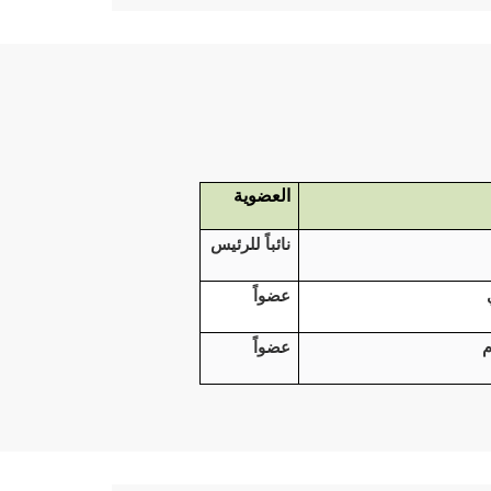
العضوية
نائباً للرئيس
عضواً
م
عضواً