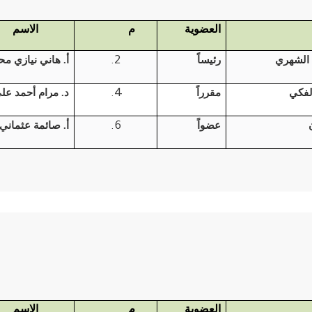
العضوية
م
الاسم
 الشهري
رئيساً
أ. هاني نيازي م
لفكي
مقرراً
د. مرام أحمد عل
عضواً
أ. صائمة عثماني
العضوية
م
الاسم