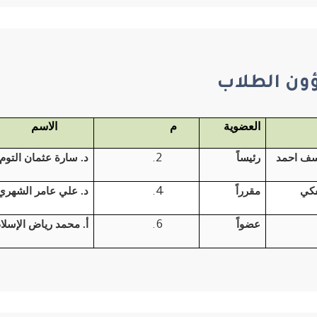
ؤون الطلاب
العضوية
م
الاسم
سف احمد
رئيساً
د. سارة عثمان التوم
فكي
مقرراً
د. علي عامر الشهري
عضواً
أ. محمد رياض الإسلا