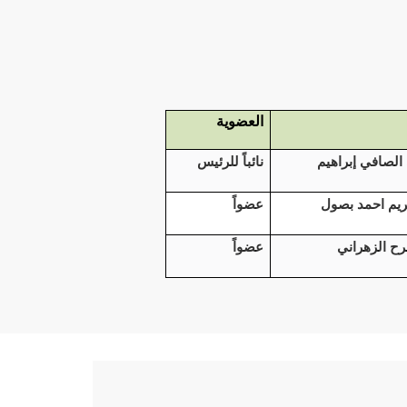
العضوية
الصافي إبراهيم
نائباً للرئيس
ريم احمد بصول
عضواً
رح الزهراني
عضواً