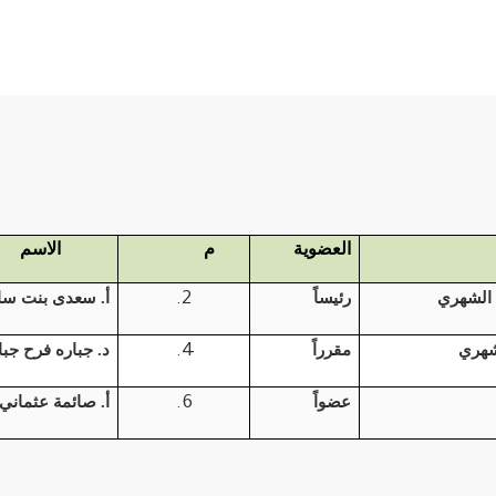
العضوية
م
الاسم
 الشهري
رئيساً
أ. سعدى بنت سا
شهري
مقرراً
د. جباره فرح جب
عضواً
أ. صائمة عثماني